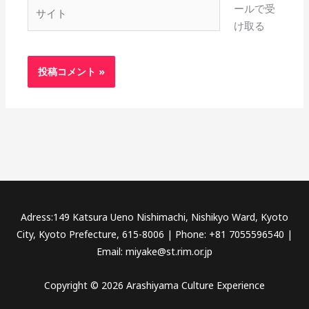
サ
ールで受
イ
け取る
ト
Adress:149 Katsura Ueno Nishimachi, Nishikyo Ward, Kyoto
City, Kyoto Prefecture, 615-8006 | Phone: +81 7055596540 |
Email: miyake@st.rim.or.jp
Copyright © 2026 Arashiyama Culture Experience