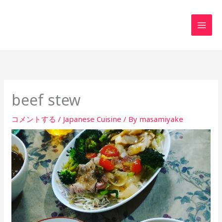
内
MAI
容
MEN
を
ス
キ
ッ
プ
beef stew
コメントする
/
Japanese Cuisine
/ By
masamiyake