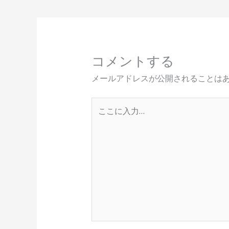
コメントする
メールアドレスが公開されることは
こ
こ
に
入
力…