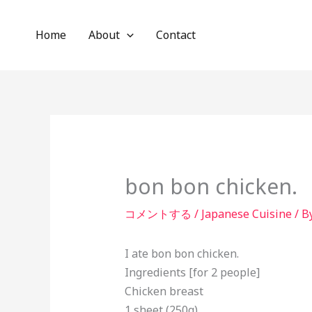
内
容
Home
About
Contact
を
ス
キ
ッ
プ
bon bon chicken.
コメントする
/
Japanese Cuisine
/ B
I ate bon bon chicken.
Ingredients [for 2 people]
Chicken breast
1 sheet (250g)