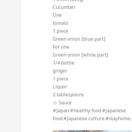
Cucumber
One
tomato
1 piece
Green onion [blue part]
For one
Green onion [white part]
1/4 bottle
ginger
1 piece
Liquor
2 tablespoons
☆ Sauce
#Japan.#healthy food.#Japanese
food.#Japanese culture.#stayhome.