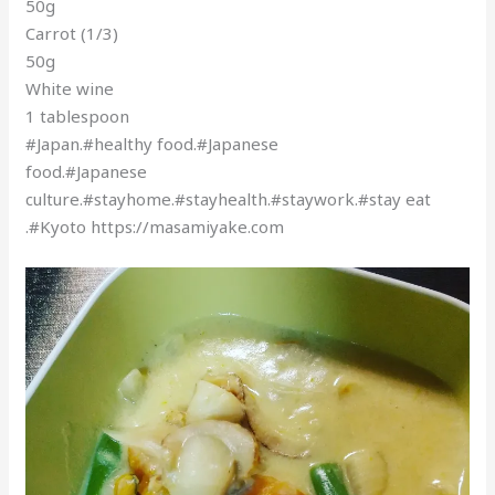
50g
Carrot (1/3)
50g
White wine
1 tablespoon
#Japan.#healthy food.#Japanese
food.#Japanese
culture.#stayhome.#stayhealth.#staywork.#stay eat
.#Kyoto https://masamiyake.com