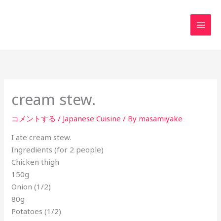
内
MAI
容
MEN
を
ス
キ
ッ
プ
cream stew.
コメントする
/
Japanese Cuisine
/ By
masamiyake
I ate cream stew.
Ingredients (for 2 people)
Chicken thigh
150g
Onion (1/2)
80g
Potatoes (1/2)