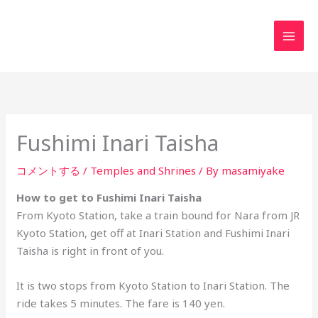
内
MAI
容
MEN
を
ス
キ
ッ
プ
Fushimi Inari Taisha
コメントする
/
Temples and Shrines
/ By
masamiyake
How to get to Fushimi Inari Taisha
From Kyoto Station, take a train bound for Nara from JR
Kyoto Station, get off at Inari Station and Fushimi Inari
Taisha is right in front of you.
It is two stops from Kyoto Station to Inari Station. The
ride takes 5 minutes. The fare is 140 yen.