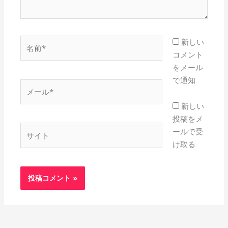
名
新しい
前
コメント
*
をメール
で通知
メ
ー
新しい
ル
投稿をメ
*
サ
ールで受
イ
け取る
ト