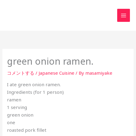
内
MAI
容
MEN
を
ス
キ
ッ
プ
green onion ramen.
コメントする
/
Japanese Cuisine
/ By
masamiyake
I ate green onion ramen.
Ingredients (for 1 person)
ramen
1 serving
green onion
one
roasted pork fillet