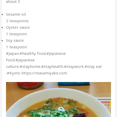
about 3
Sesame oil
2 teaspoons
Oyster sauce
1 teaspoon
Soy sauce
1 teaspoon
#Japan.#healthy food.#Japanese
food.#Japanese
culture.#stayhome.#stayhealth.#staywork.#stay eat
.#Kyoto https://masamiyake.com