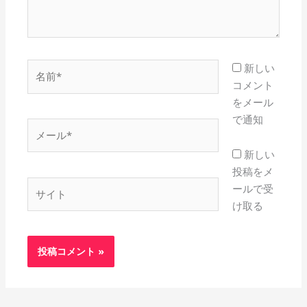
名
新しい
前
コメント
*
をメール
で通知
メ
ー
新しい
ル
投稿をメ
*
サ
ールで受
イ
け取る
ト