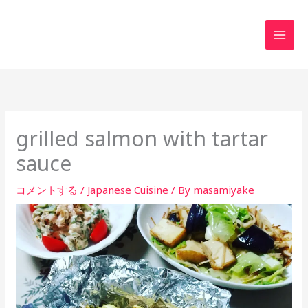
内
MAI
容
MEN
を
ス
キ
ッ
プ
grilled salmon with tartar
sauce
コメントする
/
Japanese Cuisine
/ By
masamiyake