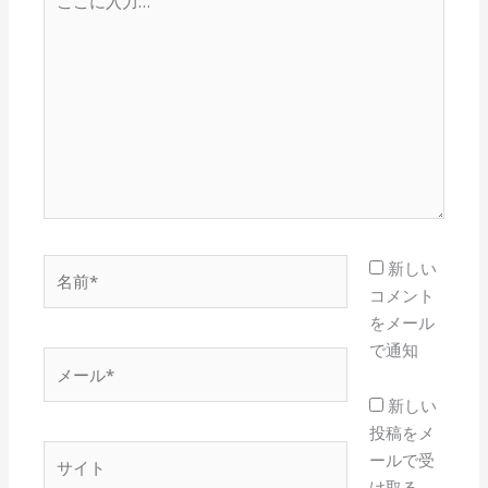
こ
に
入
力…
名
新しい
前
コメント
*
をメール
で通知
メ
ー
新しい
ル
投稿をメ
*
サ
ールで受
イ
け取る