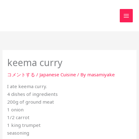
内
MAI
容
MEN
を
ス
キ
ッ
プ
keema curry
コメントする
/
Japanese Cuisine
/ By
masamiyake
I ate keema curry.
4 dishes of ingredients
200g of ground meat
1 onion
1/2 carrot
1 king trumpet
seasoning