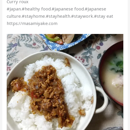
Curry roux
#Japan.#healthy food.#Japanese food.#Japanese
culture.#stayhome.#stayhealth.#staywork.#stay eat
https://masamiyake.com