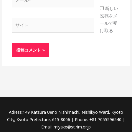
ー
新しい
ル
投稿をメ
*
サ
ールで受
イ
け取る
ト
Adress:149 Katsura Ueno Nishimachi, Nishikyo Ward, Kyoto
City, Kyoto Prefecture, 615-8006 | Phone: +81 7055596540 |
Email: miyake@st.rim.or.jp