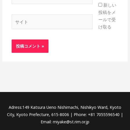
ー
新しい
ル
投稿をメ
*
サ
ールで受
イ
け取る
ト
Adress:149 Katsura Ueno Nishimachi, Nishikyo Ward, Kyoto
City, Kyoto Prefecture, 615-8006 | Phone: +81 7055596540 |
Email: miyake@st.rim.or.jp