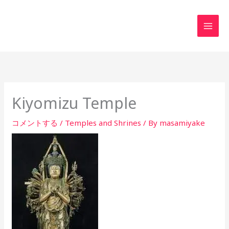
内
MAI
容
MEN
を
ス
キ
ッ
プ
Kiyomizu Temple
コメントする
/
Temples and Shrines
/ By
masamiyake