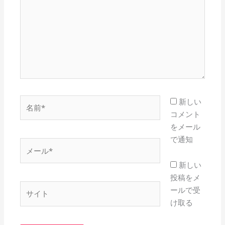
入
力…
名
新しい
前
コメント
*
をメール
で通知
メ
ー
新しい
ル
投稿をメ
*
サ
ールで受
イ
け取る
ト