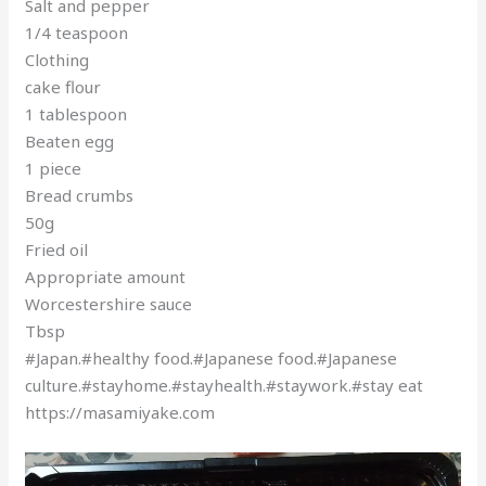
Salt and pepper
1/4 teaspoon
Clothing
cake flour
1 tablespoon
Beaten egg
1 piece
Bread crumbs
50g
Fried oil
Appropriate amount
Worcestershire sauce
Tbsp
#Japan.#healthy food.#Japanese food.#Japanese
culture.#stayhome.#stayhealth.#staywork.#stay eat
https://masamiyake.com