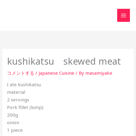
内
MAI
容
MEN
を
ス
キ
ッ
プ
kushikatsu skewed meat
コメントする
/
Japanese Cuisine
/ By
masamiyake
I ate kushikatsu.
material
2 servings
Pork fillet (lump)
200g
onion
1 piece