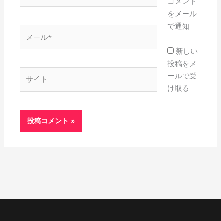
前
コメント
*
をメール
で通知
メ
ー
新しい
ル
投稿をメ
*
サ
ールで受
イ
け取る
ト