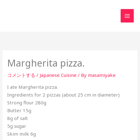
内
MAI
容
MEN
を
ス
キ
ッ
プ
Margherita pizza.
コメントする
/
Japanese Cuisine
/ By
masamiyake
I ate Margherita pizza.
Ingredients for 2 pizzas (about 25 cm in diameter)
Strong flour 280g
Butter 15g
8g of salt
5g sugar
Skim milk 6g