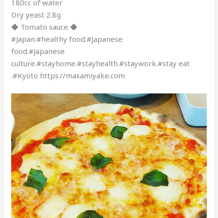
180cc of water
Dry yeast 2.8g
◆ Tomato sauce ◆
#Japan.#healthy food.#Japanese
food.#Japanese
culture.#stayhome.#stayhealth.#staywork.#stay eat
.#Kyoto https://masamiyake.com