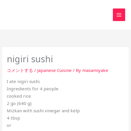
内
MAI
容
MEN
を
ス
キ
ッ
プ
nigiri sushi
コメントする
/
Japanese Cuisine
/ By
masamiyake
I ate nigiri sushi.
Ingredients for 4 people
cooked rice
2 go (640 g)
Mizkan with sushi vinegar and kelp
4 tbsp
or