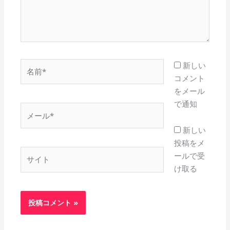
名
新しい
前
コメント
*
をメール
で通知
メ
ー
新しい
ル
投稿をメ
*
サ
ールで受
イ
け取る
ト