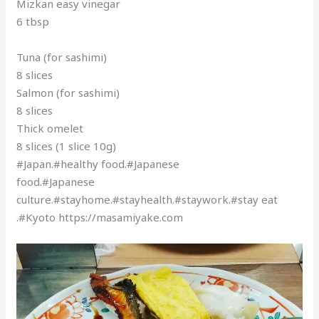
Mizkan easy vinegar
6 tbsp
Tuna (for sashimi)
8 slices
Salmon (for sashimi)
8 slices
Thick omelet
8 slices (1 slice 10g)
#Japan.#healthy food.#Japanese
food.#Japanese
culture.#stayhome.#stayhealth.#staywork.#stay eat
.#Kyoto https://masamiyake.com