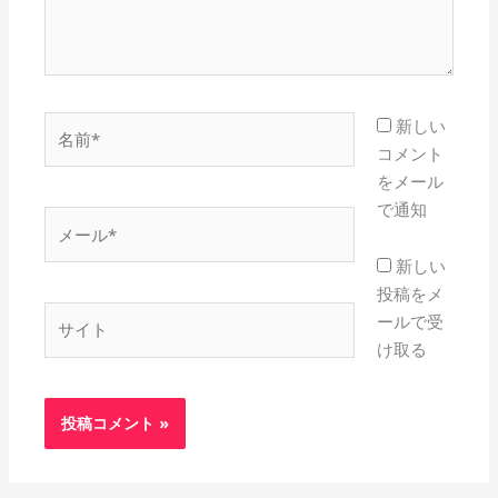
名
新しい
前
コメント
*
をメール
で通知
メ
ー
新しい
ル
投稿をメ
*
サ
ールで受
イ
け取る
ト