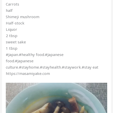
Carrots
half
Shimeji mushroom
Half-stock
Liquor
2 tbsp
sweet sake
1 tbsp
#Japan.#healthy food.#Japanese
food.#Japanese
culture.#stayhome.#stayhealth.#staywork.#stay eat
https://masamiyake.com