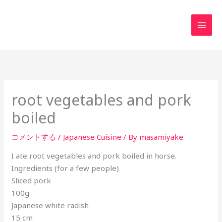
内
MAI
容
MEN
を
ス
キ
ッ
プ
root vegetables and pork
boiled
コメントする
/
Japanese Cuisine
/ By
masamiyake
I ate root vegetables and pork boiled in horse.
Ingredients (for a few people)
Sliced ​​pork
100g
Japanese white radish
15 cm