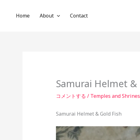
内
容
Home
About
Contact
を
ス
キ
ッ
プ
Samurai Helmet & 
コメントする
/
Temples and Shrines
Samurai Helmet & Gold Fish