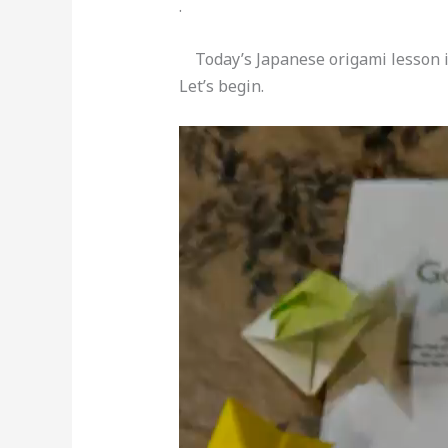
.
Today’s Japanese origami lesson i
Let’s begin.
動
画
プ
レ
ー
ヤ
ー