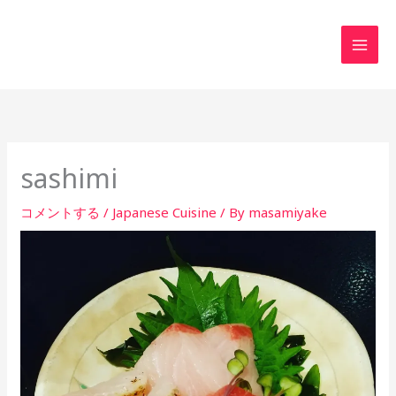
内
MAI
容
MEN
を
ス
キ
ッ
プ
sashimi
コメントする
/
Japanese Cuisine
/ By
masamiyake