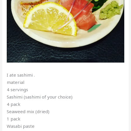
I ate sashimi .
material
4 servings
Sashimi (sashimi of your choice)
4 pack
Seaweed mix (dried)
1 pack
Wasabi paste