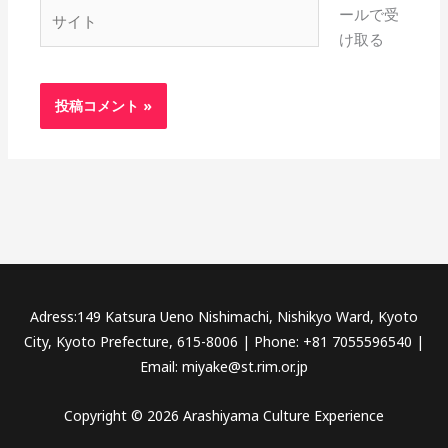
サ
ールで受
イ
け取る
ト
Adress:149 Katsura Ueno Nishimachi, Nishikyo Ward, Kyoto
City, Kyoto Prefecture, 615-8006 | Phone: +81 7055596540 |
Email: miyake@st.rim.or.jp
Copyright © 2026 Arashiyama Culture Experience