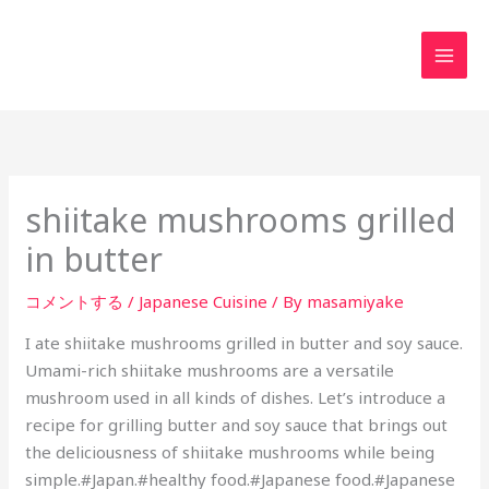
内
MAI
容
MEN
を
ス
キ
ッ
プ
shiitake mushrooms grilled
in butter
コメントする
/
Japanese Cuisine
/ By
masamiyake
I ate shiitake mushrooms grilled in butter and soy sauce.
Umami-rich shiitake mushrooms are a versatile
mushroom used in all kinds of dishes. Let’s introduce a
recipe for grilling butter and soy sauce that brings out
the deliciousness of shiitake mushrooms while being
simple.#Japan.#healthy food.#Japanese food.#Japanese