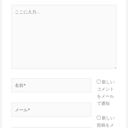
こ
こ
に
入
力…
名
新しい
前
コメント
*
をメール
で通知
メ
ー
新しい
ル
投稿をメ
*