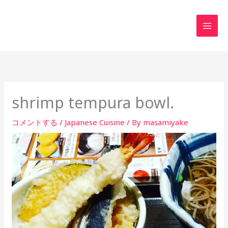
内
MAI
容
MEN
を
ス
キ
ッ
プ
shrimp tempura bowl.
コメントする
/
Japanese Cuisine
/ By
masamiyake