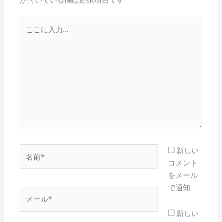
こ
こ
に
入
力…
名
新しい
前
コメント
*
をメール
で通知
メ
ー
新しい
ル