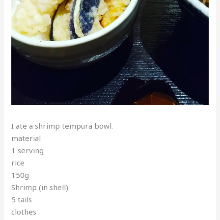
I ate a shrimp tempura bowl.
material
1 serving
rice
150g
Shrimp (in shell)
5 tails
clothes