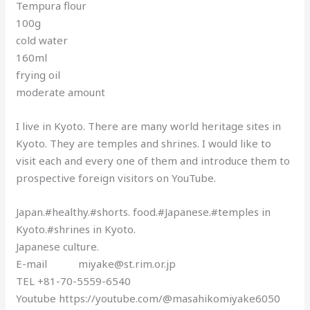
Tempura flour
100g
cold water
160ml
frying oil
moderate amount
I live in Kyoto. There are many world heritage sites in
Kyoto. They are temples and shrines. I would like to
visit each and every one of them and introduce them to
prospective foreign visitors on YouTube.
Japan.#healthy.#shorts. food.#Japanese.#temples in
Kyoto.#shrines in Kyoto.
Japanese culture.
E-mail miyake@st.rim.or.jp
TEL +81-70-5559-6540
Youtube https://youtube.com/@masahikomiyake6050