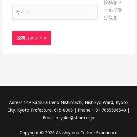
投稿をメ
*
サ
ールで受
イ
け取る
ト
Adress:149 Katsura Ueno Nishimachi, Nishikyo Ward, Kyoto
City, Kyoto Prefecture, 615-8006 | Phone: +81 7055596540 |
Email: miyake@st.rim.or.jp
Copyright © 2026 Arashiyama Culture Experience