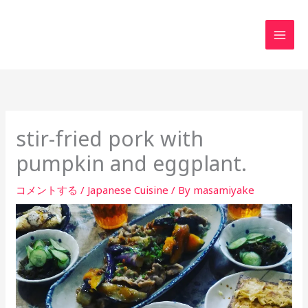
内
MAI
容
MEN
を
ス
キ
ッ
プ
stir-fried pork with
pumpkin and eggplant.
コメントする
/
Japanese Cuisine
/ By
masamiyake