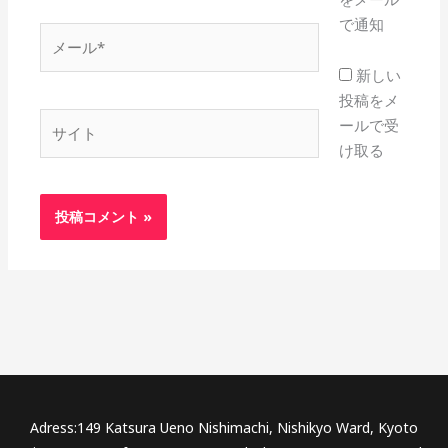
で通知
メ
ー
新しい
ル
投稿をメ
*
サ
ールで受
イ
け取る
ト
Adress:149 Katsura Ueno Nishimachi, Nishikyo Ward, Kyoto