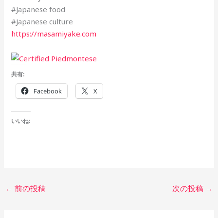
#Japanese food
#Japanese culture
https://masamiyake.com
共有:
Facebook
X
いいね:
←
前の投稿
次の投稿
→