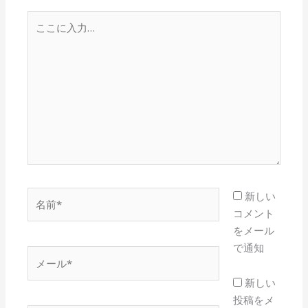
こ
こ
に
入
力…
名
新しい
前
コメント
*
をメール
で通知
メ
ー
新しい
ル
投稿をメ
*