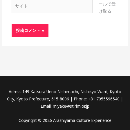
サ
ールで受
イ
け取る
ト
Adress:149 Katsura Ueno Nishimachi, Nishikyo Ward, Kyoto
City, Kyoto Prefecture, 615-8006 | Phone: +81 7055596540 |
Email: miyake@st.rim.or.jp
Copyright © 2026 Arashiyama Culture Experience