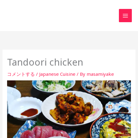
内
MAI
容
MEN
を
ス
キ
ッ
プ
Tandoori chicken
コメントする
/
Japanese Cuisine
/ By
masamiyake