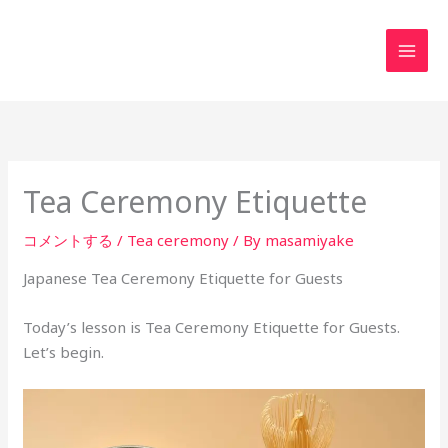
内
MAI
容
MEN
を
ス
キ
ッ
プ
Tea Ceremony Etiquette
コメントする
/
Tea ceremony
/ By
masamiyake
Japanese Tea Ceremony Etiquette for Guests
Today’s lesson is Tea Ceremony Etiquette for Guests.
Let’s begin.