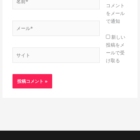
前
コメント
*
をメール
で通知
メ
ー
新しい
ル
投稿をメ
*
サ
ールで受
イ
け取る
ト