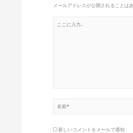
メールアドレスが公開されることは
こ
こ
に
入
力…
名
前
*
新しいコメントをメールで通知