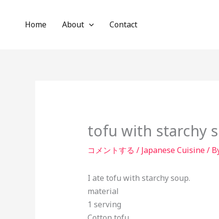
内
容
Home
About
Contact
を
ス
キ
ッ
プ
tofu with starchy 
コメントする
/
Japanese Cuisine
/ B
I ate tofu with starchy soup.
material
1 serving
Cotton tofu