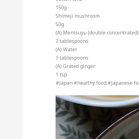
150g
Shimeji mushroom
50g
(A) Mentsuyu (double concentrated)
2 tablespoons
(A) Water
3 tablespoons
(A) Grated ginger
1 tsp
#Japan.#healthy food.#Japanese fo