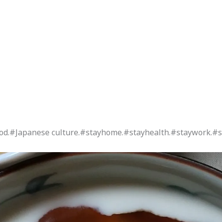
od.#Japanese culture.#stayhome.#stayhealth.#staywork.#s