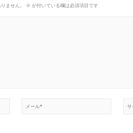
ありません。
※
が付いている欄は必須項目です
メ
サ
ー
イ
ル
ト
*