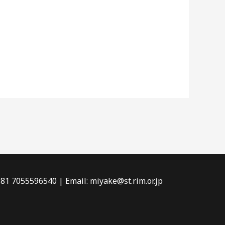
81 7055596540 | Email: miyake@st.rim.or.jp