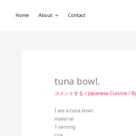
内
容
Home
About
Contact
を
ス
キ
ッ
プ
tuna bowl.
コメントする
/
Japanese Cuisine
/ B
I ate a tuna bowl.
material
1 serving
rice