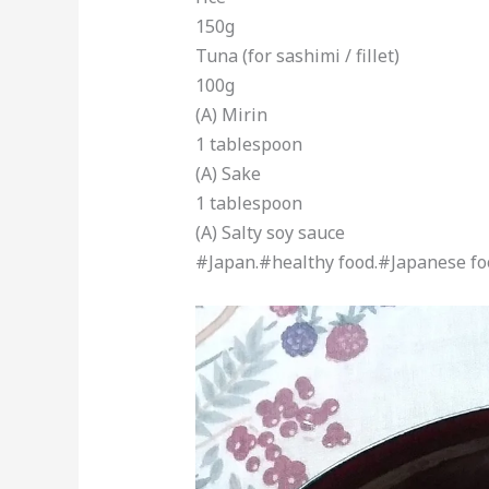
150g
Tuna (for sashimi / fillet)
100g
(A) Mirin
1 tablespoon
(A) Sake
1 tablespoon
(A) Salty soy sauce
#Japan.#healthy food.#Japanese fo