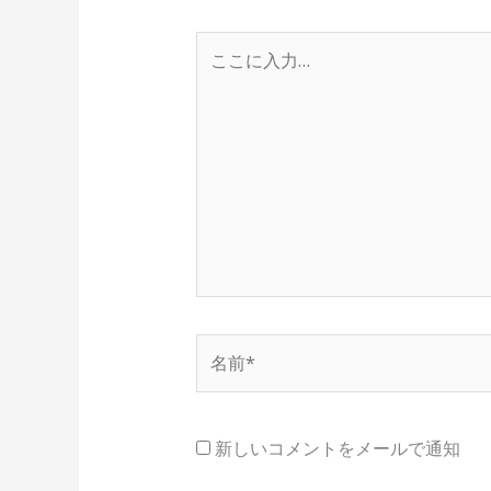
こ
こ
に
入
力…
名
前
*
新しいコメントをメールで通知