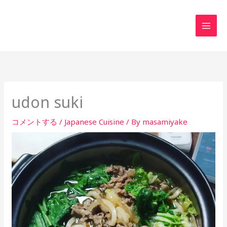
内
MAI
容
MEN
を
ス
キ
ッ
プ
udon suki
コメントする
/
Japanese Cuisine
/ By
masamiyake