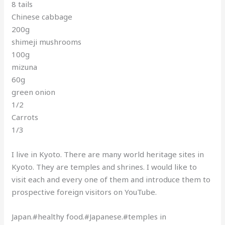
8 tails
Chinese cabbage
200g
shimeji mushrooms
100g
mizuna
60g
green onion
1/2
Carrots
1/3
I live in Kyoto. There are many world heritage sites in
Kyoto. They are temples and shrines. I would like to
visit each and every one of them and introduce them to
prospective foreign visitors on YouTube.
Japan.#healthy food.#Japanese.#temples in