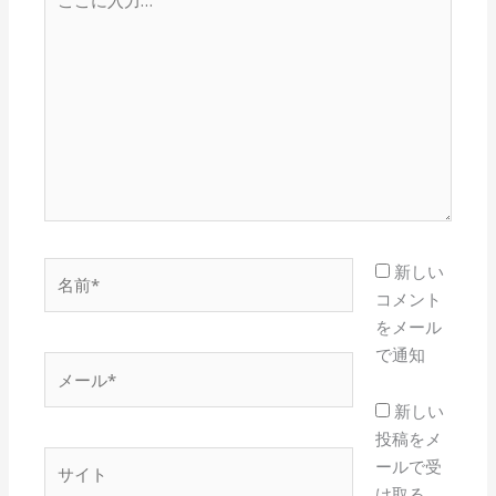
こ
に
入
力…
名
新しい
前
コメント
*
をメール
で通知
メ
ー
新しい
ル
投稿をメ
*
サ
ールで受
イ
け取る