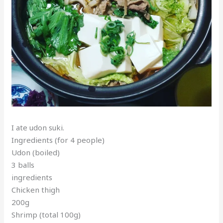
I ate udon suki.
Ingredients (for 4 people)
Udon (boiled)
3 balls
ingredients
Chicken thigh
200g
Shrimp (total 100g)