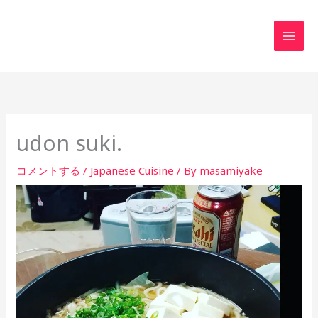
内
MAI
容
MEN
を
ス
キ
ッ
プ
udon suki.
コメントする
/
Japanese Cuisine
/ By
masamiyake