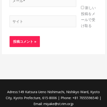
ー
新しい
ル
投稿をメ
*
サ
ールで受
イ
け取る
ト
Adress:149 Katsura Ueno Nishimachi, Nishikyo Ward, Kyoto
City, Kyoto Prefecture, 615-8006 | Phone: +81 7055596540 |
Email: miyake@st.rim.or.jp