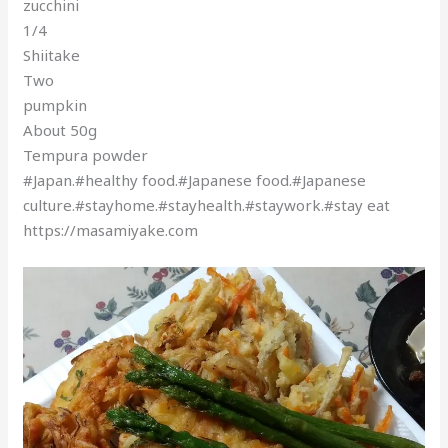
zucchini
1/4
Shiitake
Two
pumpkin
About 50g
Tempura powder
#Japan.#healthy food.#Japanese food.#Japanese
culture.#stayhome.#stayhealth.#staywork.#stay eat
https://masamiyake.com