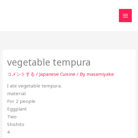
内
MAI
容
MEN
を
ス
キ
ッ
プ
vegetable tempura
コメントする
/
Japanese Cuisine
/ By
masamiyake
I ate vegetable tempura.
material
For 2 people
Eggplant
Two
Shishito
4