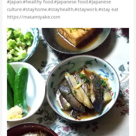
#Japan.#healthy food.#Japanese food.#Japanese
culture.#stayhome.#stayhealth.#staywork.#stay eat
https://masamiyake.com