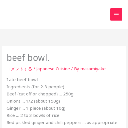
内
MAI
容
MEN
を
ス
キ
ッ
プ
beef bowl.
コメントする
/
Japanese Cuisine
/ By
masamiyake
I ate beef bowl.
Ingredients (for 2-3 people)
Beef (cut off or chopped) … 250g
Onions … 1/2 (about 150g)
Ginger … 1 piece (about 10g)
Rice … 2 to 3 bowls of rice
Red pickled ginger and chili peppers … as appropriate