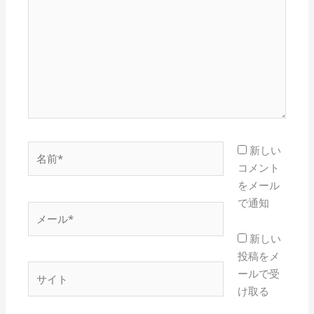
に
入
力…
名
新しい
前
コメント
*
をメール
で通知
メ
ー
新しい
ル
投稿をメ
*
サ
ールで受
イ
け取る
ト