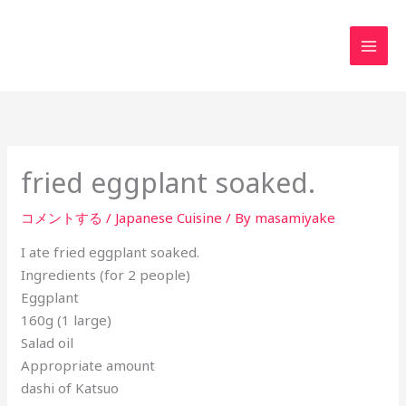
内
MAI
容
MEN
を
ス
キ
ッ
プ
fried eggplant soaked.
コメントする
/
Japanese Cuisine
/ By
masamiyake
I ate fried eggplant soaked.
Ingredients (for 2 people)
Eggplant
160g (1 large)
Salad oil
Appropriate amount
dashi of Katsuo