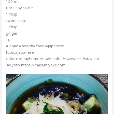
150 ml
Dark soy sauce
1 tbsp
sweet sake
1 tbsp
ginger
1g
#Japan.#healthy food.#Japanese
food.#Japanese
culture.#stayhome.#stayhealth.#staywork.#stay eat
.#Kyoto https://masamiyake.com