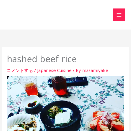
内
MAI
容
MEN
を
ス
キ
ッ
プ
hashed beef rice
コメントする
/
Japanese Cuisine
/ By
masamiyake