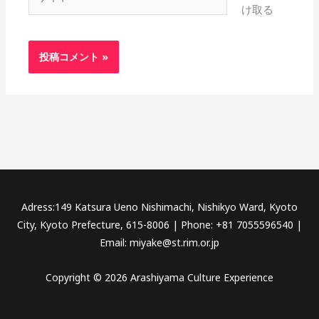
イ
け取る
ト
Adress:149 Katsura Ueno Nishimachi, Nishikyo Ward, Kyoto
City, Kyoto Prefecture, 615-8006 | Phone: +81 7055596540 |
Email: miyake@st.rim.or.jp
Copyright © 2026 Arashiyama Culture Experience