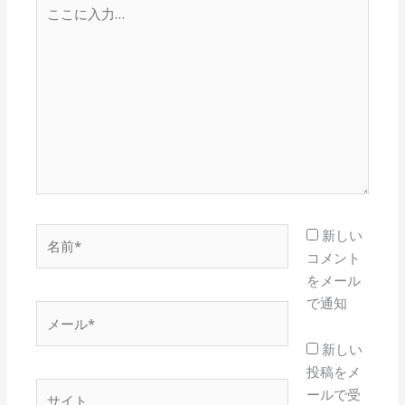
こ
こ
に
入
力…
名
新しい
前
コメント
*
をメール
で通知
メ
ー
新しい
ル
投稿をメ
*
サ
ールで受