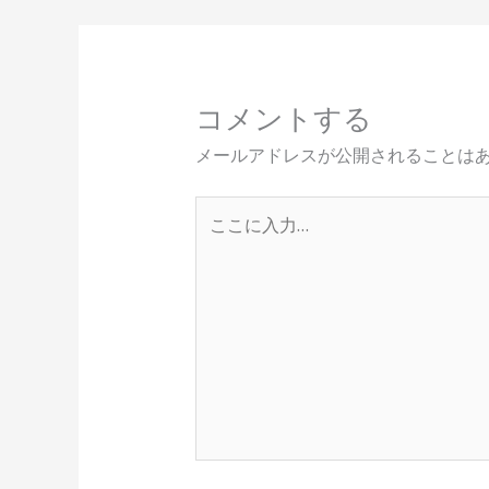
コメントする
メールアドレスが公開されることは
こ
こ
に
入
力…