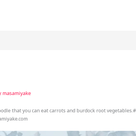
y
masamiyake
odle that you can eat carrots and burdock root vegetables
samiyake.com