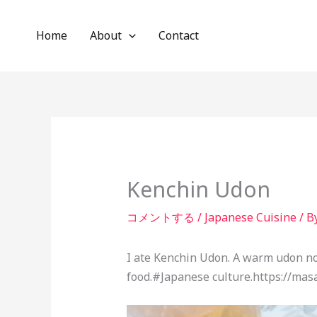
内
容
Home
About
Contact
を
ス
キ
ッ
プ
Kenchin Udon
コメントする
/
Japanese Cuisine
/ B
I ate Kenchin Udon. A warm udon no
food.#Japanese culture.https://ma