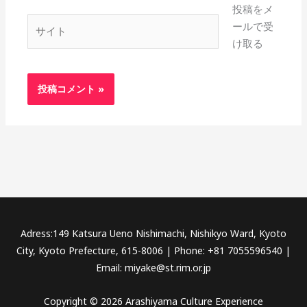
投稿をメ
*
サ
ールで受
イ
け取る
ト
Adress:149 Katsura Ueno Nishimachi, Nishikyo Ward, Kyoto
City, Kyoto Prefecture, 615-8006 | Phone: +81 7055596540 |
Email: miyake@st.rim.or.jp
Copyright © 2026 Arashiyama Culture Experience