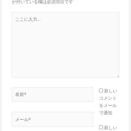
が付いている欄は必須項目です
こ
こ
に
入
力…
名
新しい
前
コメント
*
をメール
で通知
メ
ー
新しい
ル