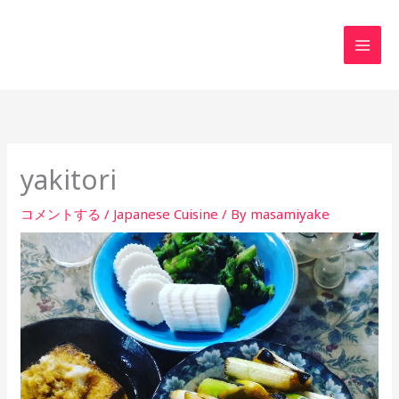
内
MAI
容
MEN
を
ス
キ
ッ
プ
yakitori
コメントする
/
Japanese Cuisine
/ By
masamiyake