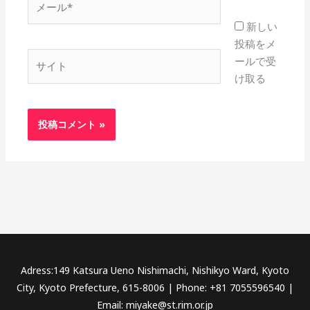
ー
新しい
ル
投稿をメ
*
サ
ールで受
イ
け取る
ト
Adress:149 Katsura Ueno Nishimachi, Nishikyo Ward, Kyoto
City, Kyoto Prefecture, 615-8006 | Phone: +81 7055596540 |
Email: miyake@st.rim.or.jp