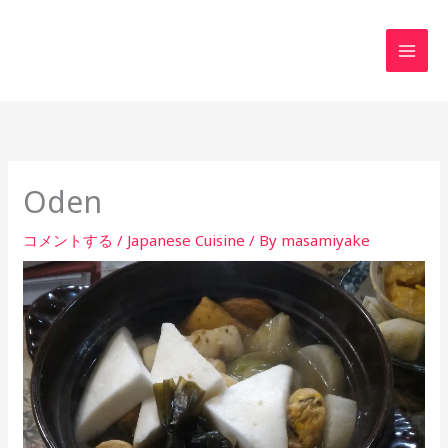
内
MAI
容
MEN
を
ス
キ
ッ
プ
Oden
コメントする
/
Japanese Cuisine
/ By
masamiyake