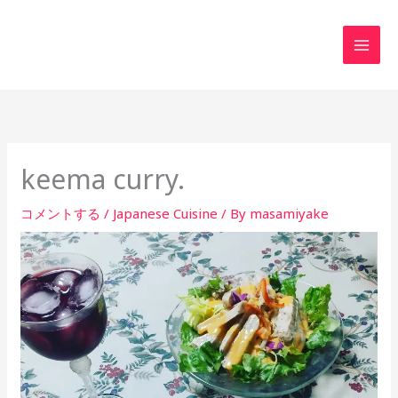
内
MAI
容
MEN
を
ス
キ
ッ
プ
keema curry.
コメントする
/
Japanese Cuisine
/ By
masamiyake