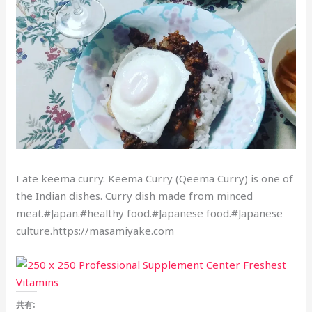
I ate keema curry. Keema Curry (Qeema Curry) is one of
the Indian dishes. Curry dish made from minced
meat.#Japan.#healthy food.#Japanese food.#Japanese
culture.https://masamiyake.com
共有: