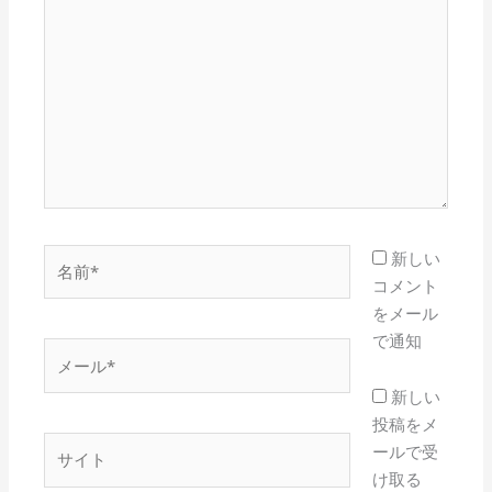
こ
に
入
力…
名
新しい
前
コメント
*
をメール
で通知
メ
ー
新しい
ル
投稿をメ
*
サ
ールで受
イ
け取る