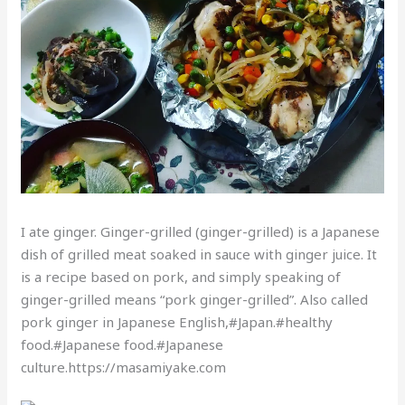
I ate ginger. Ginger-grilled (ginger-grilled) is a Japanese
dish of grilled meat soaked in sauce with ginger juice. It
is a recipe based on pork, and simply speaking of
ginger-grilled means “pork ginger-grilled”. Also called
pork ginger in Japanese English,#Japan.#healthy
food.#Japanese food.#Japanese
culture.https://masamiyake.com