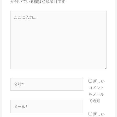
が付いている欄は必須項目です
こ
こ
に
入
力…
名
新しい
前
コメント
*
をメール
で通知
メ
ー
新しい
ル