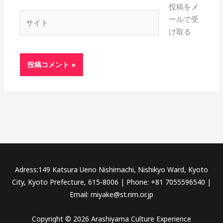
投稿をメ
*
サ
ールで受
イ
け取る
ト
Adress:149 Katsura Ueno Nishimachi, Nishikyo Ward, Kyoto
City, Kyoto Prefecture, 615-8006 | Phone: +81 7055596540 |
Email: miyake@st.rim.or.jp
Copyright © 2026 Arashiyama Culture Experience