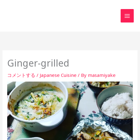
内
MAI
容
MEN
を
ス
キ
ッ
プ
Ginger-grilled
コメントする
/
Japanese Cuisine
/ By
masamiyake