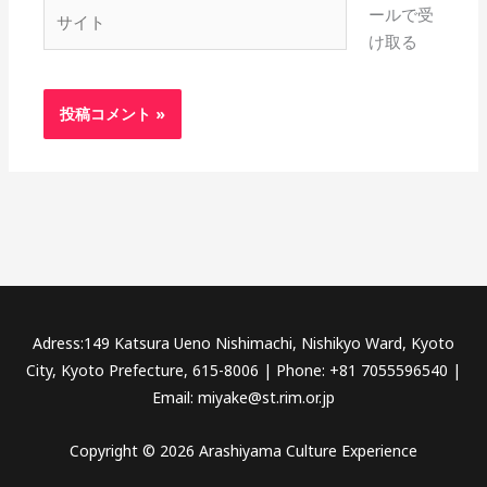
サ
ールで受
イ
け取る
ト
Adress:149 Katsura Ueno Nishimachi, Nishikyo Ward, Kyoto
City, Kyoto Prefecture, 615-8006 | Phone: +81 7055596540 |
Email: miyake@st.rim.or.jp
Copyright © 2026 Arashiyama Culture Experience