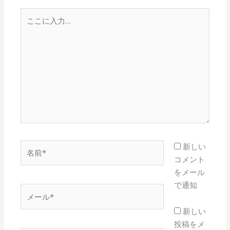
こ
こ
に
入
力…
名
新しい
前
コメント
*
をメール
で通知
メ
ー
新しい
ル
投稿をメ
*