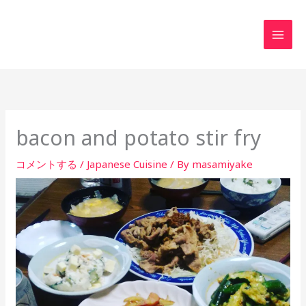
内
MAI
容
MEN
を
ス
キ
ッ
プ
bacon and potato stir fry
コメントする
/
Japanese Cuisine
/ By
masamiyake