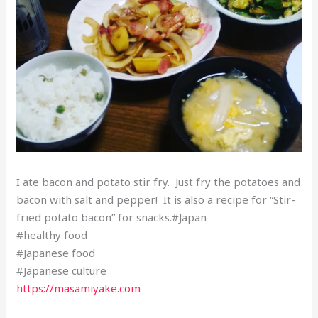
I ate bacon and potato stir fry. Just fry the potatoes and
bacon with salt and pepper! It is also a recipe for “Stir-
fried potato bacon” for snacks.#Japan
#healthy food
#Japanese food
#Japanese culture
https://masamiyake.com