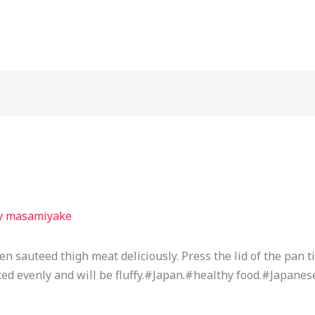
y
masamiyake
ken sauteed thigh meat deliciously. Press the lid of the pan t
oked evenly and will be fluffy.#Japan.#healthy food.#Japane