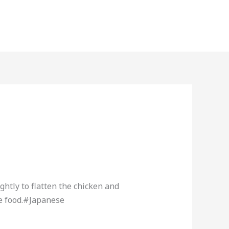
ightly to flatten the chicken and
se food.#Japanese