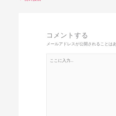
コメントする
メールアドレスが公開されることは
こ
こ
に
入
力…