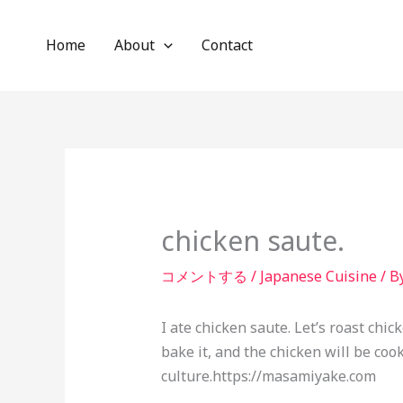
内
容
Home
About
Contact
を
ス
キ
ッ
プ
chicken saute.
コメントする
/
Japanese Cuisine
/ B
I ate chicken saute. Let’s roast chic
bake it, and the chicken will be co
culture.https://masamiyake.com