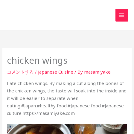
内
MAI
容
MEN
を
ス
キ
ッ
プ
chicken wings
コメントする
/
Japanese Cuisine
/ By
masamiyake
I ate chicken wings. By making a cut along the bones of
the chicken wings, the taste will soak into the inside and
it will be easier to separate when
eating.#Japan.#healthy food.#Japanese food.#Japanese
culture.https://masamiyake.com