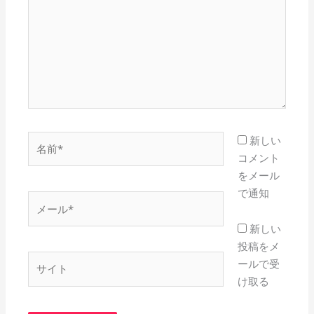
入
力…
名
新しい
前
コメント
*
をメール
で通知
メ
ー
新しい
ル
投稿をメ
*
サ
ールで受
イ
け取る
ト