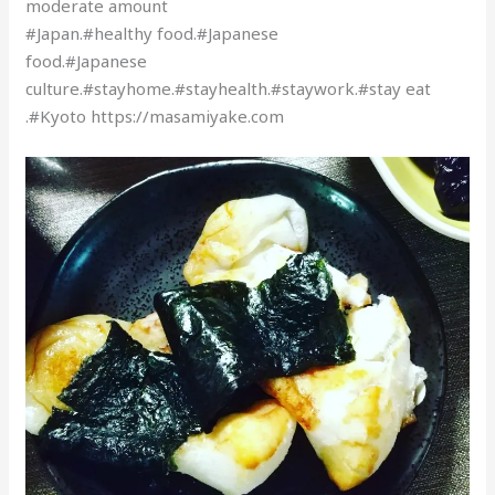
moderate amount
#Japan.#healthy food.#Japanese
food.#Japanese
culture.#stayhome.#stayhealth.#staywork.#stay eat
.#Kyoto https://masamiyake.com