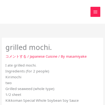
内
MAI
容
MEN
を
ス
キ
ッ
プ
grilled mochi.
コメントする
/
Japanese Cuisine
/ By
masamiyake
I ate grilled mochi.
Ingredients (for 2 people)
Kirimochi
two
Grilled seaweed (whole type)
1/2 sheet
Kikkoman Special Whole Soybean Soy Sauce