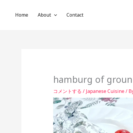
内
容
Home
About
Contact
を
ス
キ
ッ
プ
hamburg of groun
コメントする
/
Japanese Cuisine
/ B