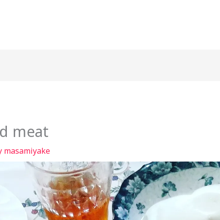
d meat
y
masamiyake