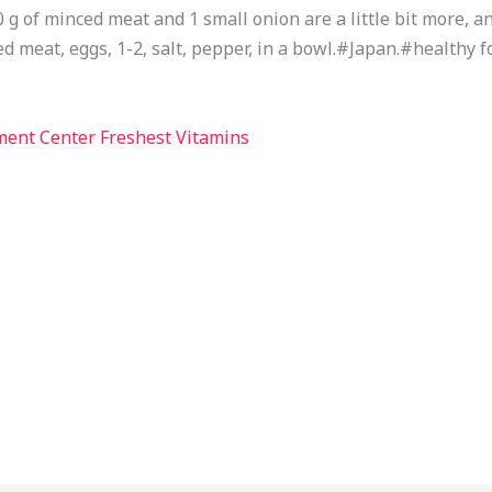
g of minced meat and 1 small onion are a little bit more, an
d meat, eggs, 1-2, salt, pepper, in a bowl.#Japan.#healthy