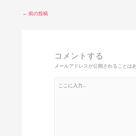
←
前の投稿
コメントする
メールアドレスが公開されることは
こ
こ
に
入
力…