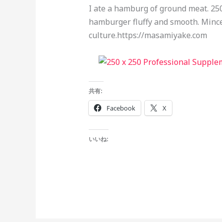
I ate a hamburg of ground meat. 250 
hamburger fluffy and smooth. Mince
culture.https://masamiyake.com
共有:
Facebook
X
いいね: