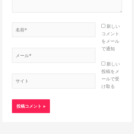
名
新しい
前
コメント
*
をメール
で通知
メ
ー
新しい
ル
投稿をメ
*
サ
ールで受
イ
け取る
ト