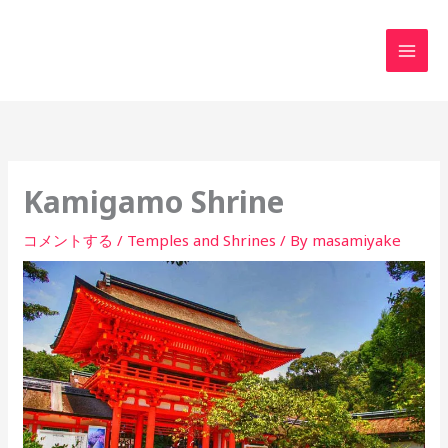
内
MAI
容
MEN
を
ス
キ
ッ
プ
Kamigamo Shrine
コメントする
/
Temples and Shrines
/ By
masamiyake