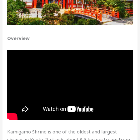
Overview
Kamigamo Shrine is one of the oldest and largest
shrines in Kyoto. It stands about 3.5 km upstream from