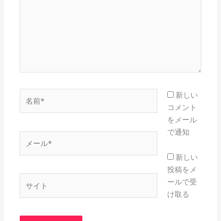
入
力…
名
新しい
前
コメント
*
をメール
で通知
メ
ー
新しい
ル
投稿をメ
*
サ
ールで受
イ
け取る
ト