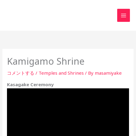
内
MAI
容
MEN
を
ス
キ
ッ
プ
Kamigamo Shrine
コメントする
/
Temples and Shrines
/ By
masamiyake
Kasagake Ceremony