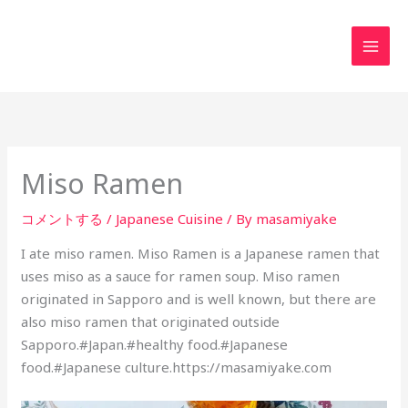
内
MAI
容
MEN
を
ス
キ
ッ
プ
Miso Ramen
コメントする
/
Japanese Cuisine
/ By
masamiyake
I ate miso ramen. Miso Ramen is a Japanese ramen that
uses miso as a sauce for ramen soup. Miso ramen
originated in Sapporo and is well known, but there are
also miso ramen that originated outside
Sapporo.#Japan.#healthy food.#Japanese
food.#Japanese culture.https://masamiyake.com