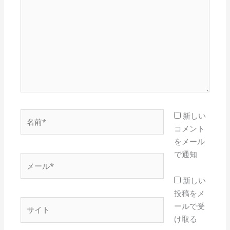
に
入
力…
名
新しい
前
コメント
*
をメール
で通知
メ
ー
新しい
ル
投稿をメ
*
サ
ールで受
イ
け取る
ト