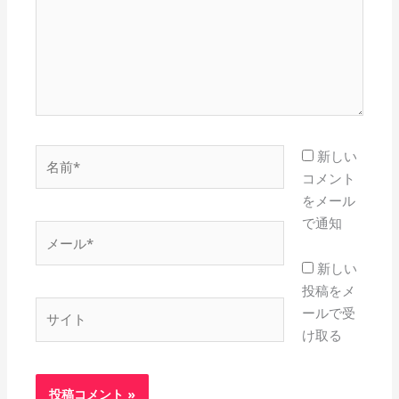
力…
名
新しい
前
コメント
*
をメール
で通知
メ
ー
新しい
ル
投稿をメ
*
サ
ールで受
イ
け取る
ト