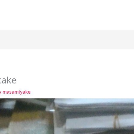
cake
y
masamiyake