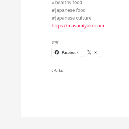
#healthy food
#Japanese food
#Japanese culture
https://masamiyake.com
共有:
Facebook
X
いいね: