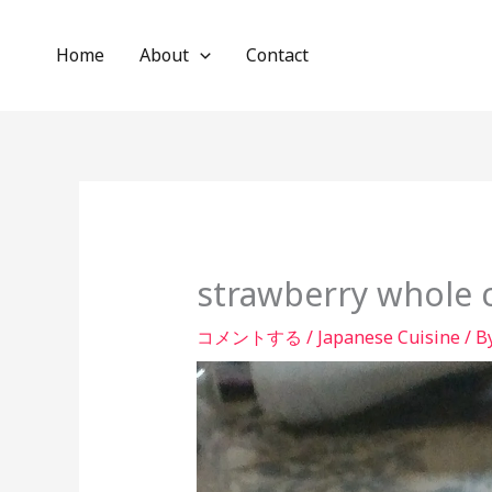
内
容
Home
About
Contact
を
ス
キ
ッ
プ
strawberry whole 
コメントする
/
Japanese Cuisine
/ B