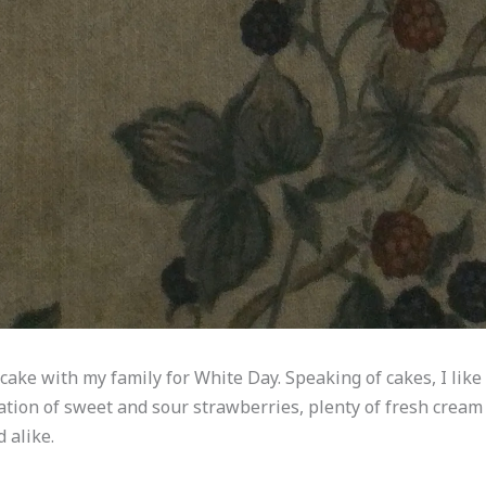
cake with my family for White Day. Speaking of cakes, I lik
ion of sweet and sour strawberries, plenty of fresh cream 
 alike.