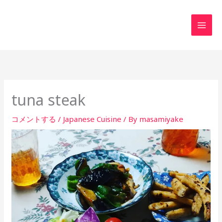
内
MAI
容
MEN
を
ス
キ
ッ
プ
tuna steak
コメントする
/
Japanese Cuisine
/ By
masamiyake