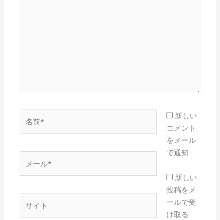
こ
に
入
力…
名
新しい
前
コメント
*
をメール
で通知
メ
ー
新しい
ル
投稿をメ
*
サ
ールで受
イ
け取る