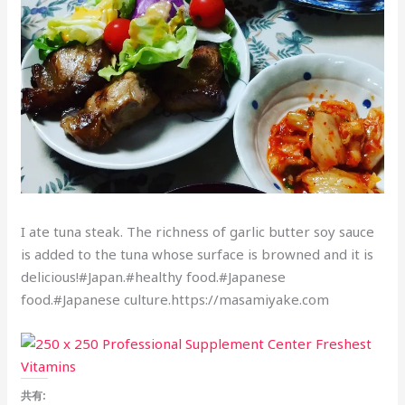
I ate tuna steak. The richness of garlic butter soy sauce
is added to the tuna whose surface is browned and it is
delicious!#Japan.#healthy food.#Japanese
food.#Japanese culture.https://masamiyake.com
共有: