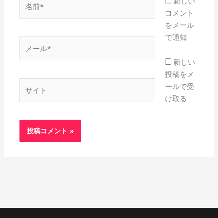
名
新しい
前
コメント
*
をメール
で通知
メ
ー
新しい
ル
投稿をメ
*
サ
ールで受
イ
け取る
ト