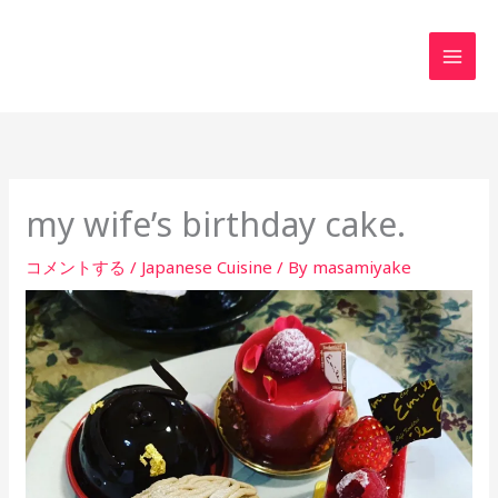
内
MAI
容
MEN
を
ス
キ
ッ
プ
my wife’s birthday cake.
コメントする
/
Japanese Cuisine
/ By
masamiyake